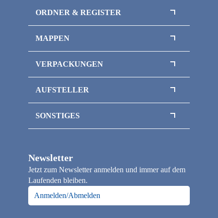
Kontakt
ORDNER & REGISTER
Das sind wir
Impressum
Register / Trennblätter
MAPPEN
Ordner / Ringordner
Flipchart-Mappen
VERPACKUNGEN
Klemmbrettmappen
Magnetboxen
Sammelmappen / Magnetmappen
AUFSTELLER
Magnetbox mit Sichtfenster
Thekenaufsteller
Inlays / Schaumstoffeinlagen
SONSTIGES
Flaschenverpackungen
Officepapier / Kopierpapier
Klappschachteln
Papiertragetaschen
Faltschachteln
Newsletter
Loseblattsammlung / Broschüre A4
Jetzt zum Newsletter anmelden und immer auf dem
Notizbücher
Laufenden bleiben.
Kalender
Anmelden/Abmelden