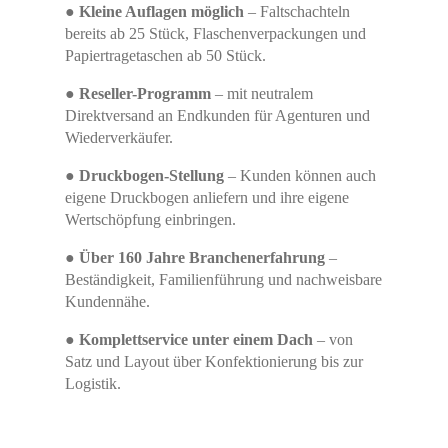
●
Kleine Auflagen möglich
– Faltschachteln
bereits ab 25 Stück, Flaschenverpackungen und
Papiertragetaschen ab 50 Stück.
●
Reseller-Programm
– mit neutralem
Direktversand an Endkunden für Agenturen und
Hier finden Sie eine Übersicht über alle
Wiederverkäufer.
verwendeten Cookies. Sie können Ihre
Zustimmung geben oder sich weitere
●
Druckbogen-Stellung
– Kunden können auch
Informationen anzeigen lassen.
eigene Druckbogen anliefern und ihre eigene
Wertschöpfung einbringen.
Essenziell
Statistiken
●
Über 160 Jahre Branchenerfahrung
–
Funktionell
Externe Medien
Beständigkeit, Familienführung und nachweisbare
Kundennähe.
Alle Cookies akzeptieren
●
Komplettservice unter einem Dach
– von
Satz und Layout über Konfektionierung bis zur
Auswahl bestätigen
Logistik.
Privatsphäre-Einstellungen
Datenschutz