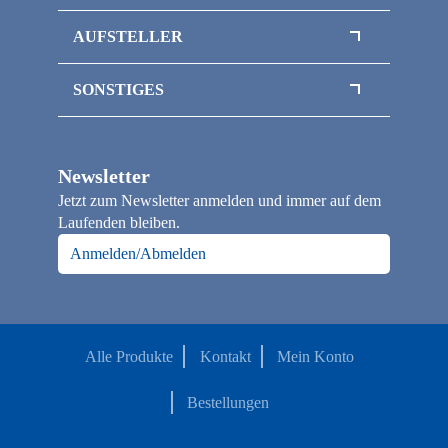
Klemmbrettmappen
Magnetboxen
Sammelmappen / Magnetmappen
AUFSTELLER
Magnetbox mit Sichtfenster
Thekenaufsteller
Inlays / Schaumstoffeinlagen
SONSTIGES
Flaschenverpackungen
Officepapier / Kopierpapier
Klappschachteln
Papiertragetaschen
Faltschachteln
Newsletter
Loseblattsammlung / Broschüre A4
Jetzt zum Newsletter anmelden und immer auf dem
Notizbücher
Laufenden bleiben.
Kalender
Anmelden/Abmelden
Alle Produkte
Kontakt
Mein Konto
Bestellungen