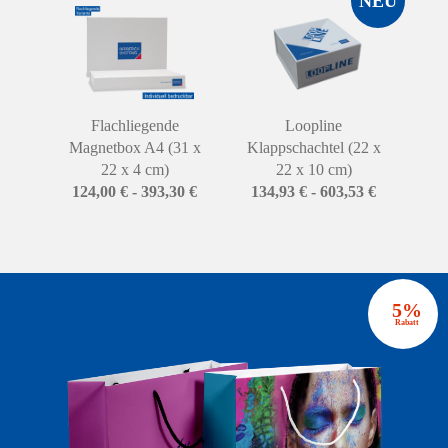
NEU
Flachliegende
Loopline
Fe
Magnetbox A4 (31 x
Klappschachtel (22 x
22 x 4 cm)
22 x 10 cm)
124,00 € - 393,30 €
134,93 € - 603,53 €
5%