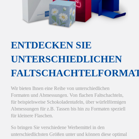
Hier finden Sie eine Übersicht über alle
verwendeten Cookies. Sie können Ihre
Zustimmung geben oder sich weitere
Informationen anzeigen lassen.
ENTDECKEN SIE
Essenziell
Statistiken
UNTERSCHIEDLICHEN
Funktionell
Externe Medien
FALTSCHACHTELFORMA
Alle Cookies akzeptieren
Wir bieten Ihnen eine Reihe von unterschiedlichen
Auswahl bestätigen
Formaten und Abmessungen. Von flachen Faltschachteln,
für beispielsweise Schokoladentafeln, über würfelförmigen
Abmessungen für z.B. Tassen bis hin zu Formaten speziell
Privatsphäre-Einstellungen
Datenschutz
für kleinere Flaschen.
Details einblenden
So bringen Sie verschiedene Werbemittel in den
unterschiedlichsten Größen unter und können diese optimal