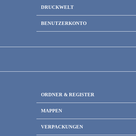
Anbieter
Datenschutz
Zweck
DRUCKWELT
Zweck
AGB
Datenschutzerklärung URL
Nachhaltigkeit
Versand
BENUTZERKONTO
Widerrufsrecht
Datenschutzerklärung URL
Bestellhistorie
Name
Layoutvorlagen
Persönliche Daten
FAQ
Anbieter
Adressen bearbeiten
Bezahlmöglichkeiten
Zweck
Passwort ändern
Druckdaten-Checkliste
Ihr Sepa Mandat
Datenschutzerklärung URL
Privatsphäre Einstellungen
Konto löschen
Kontakt
Das sind wir
ORDNER & REGISTER
Name
Impressum
Anbieter
Register / Trennblätter
MAPPEN
Ordner / Ringordner
Zweck
Flipchart-Mappen
VERPACKUNGEN
Datenschutzerklärung URL
Klemmbrettmappen