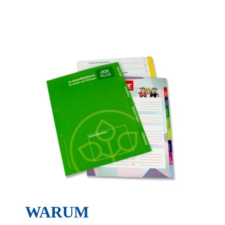
Essenziell
Statistiken
Funktionell
Externe Medien
Alle Cookies akzeptieren
Auswahl bestätigen
Privatsphäre-Einstellungen
Datenschutz
Details einblenden
WARUM