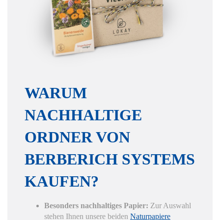
Hier finden Sie eine Übersicht über alle
verwendeten Cookies. Sie können Ihre
Zustimmung geben oder sich weitere
Informationen anzeigen lassen.
WARUM
Essenziell
Statistiken
NACHHALTIGE
Funktionell
Externe Medien
ORDNER VON
Alle Cookies akzeptieren
BERBERICH SYSTEMS
Auswahl bestätigen
KAUFEN?
Privatsphäre-Einstellungen
Datenschutz
Besonders nachhaltiges Papier:
Zur Auswahl
Details einblenden
stehen Ihnen unsere beiden
Naturpapiere