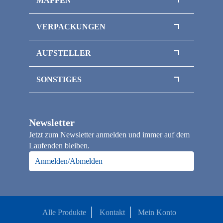
MAPPEN
Ordner / Ringordner
Flipchart-Mappen
VERPACKUNGEN
Klemmbrettmappen
Magnetboxen
Sammelmappen / Magnetmappen
AUFSTELLER
Magnetbox mit Sichtfenster
Thekenaufsteller
Inlays / Schaumstoffeinlagen
SONSTIGES
Flaschenverpackungen
Officepapier / Kopierpapier
Klappschachteln
Papiertragetaschen
Faltschachteln
Newsletter
Loseblattsammlung / Broschüre A4
Jetzt zum Newsletter anmelden und immer auf dem
Notizbücher
Laufenden bleiben.
Kalender
Anmelden/Abmelden
Alle Produkte
Kontakt
Mein Konto